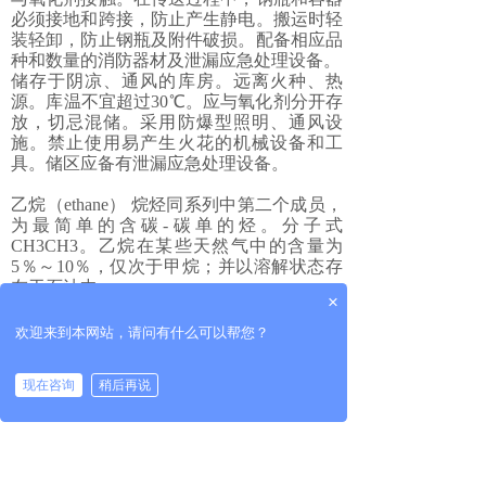
必须接地和跨接，防止产生静电。搬运时轻
装轻卸，防止钢瓶及附件破损。配备相应品
种和数量的消防器材及泄漏应急处理设备。
储存于阴凉、通风的库房。远离火种、热
源。库温不宜超过30℃。应与氧化剂分开存
放，切忌混储。采用防爆型照明、通风设
施。禁止使用易产生火花的机械设备和工
具。储区应备有泄漏应急处理设备。
乙烷（ethane） 烷烃同系列中第二个成员，
为最简单的含碳-碳单的烃。分子式
CH3CH3。乙烷在某些天然气中的含量为
5％～10％，仅次于甲烷；并以溶解状态存
在于石油中。
×
欢迎来到本网站，请问有什么可以帮您？
上一个：
甲烷
现在咨询
稍后再说
下一个：
丙烷