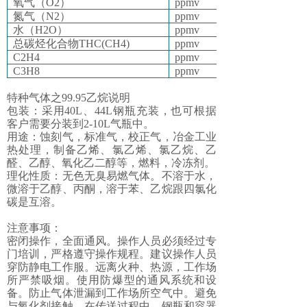
氧气（O2）
ppmv
氮气（N2）
ppmv
水（H2O）
ppmv
总碳烃化合物THC(CH4)
ppmv
C2H4
ppmv
C3H8
ppmv
特种气体之99.95乙烷说明
包装：采用40L、44L钢瓶充装，也可根据
客户需要分装到2-10L气瓶中。
用途：蚀刻气，标准气，校正气，冶金工业
热处理，制备乙烯、氯乙烯、氯乙烷、乙
醛、乙醇、氧化乙二醇等，燃料，冷冻剂。
理化性质：无色无臭易燃气体。不溶于水，
微溶于乙醇、丙酮，溶于苯、乙烷跟四氯化
碳是互溶。
注意事项：
密闭操作，全面通风。操作人员必须经过专
门培训，严格遵守操作规程。建议操作人员
穿防静电工作服。远离火种、热源，工作场
所严禁吸烟。使用防爆型的通风系统和设
备。防止气体泄漏到工作场所空气中。避免
与氧化剂接触。在传送过程中，钢瓶和容器