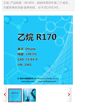
乙烷, 产品纯度：99.95%，烷烃同系列中第二个成员，
为最简单的含碳-碳单的烃。分子式CH3CH3。