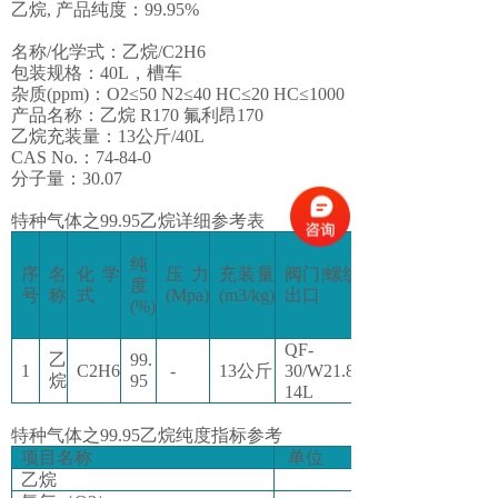
乙烷,
产品纯度：99.95%
名称/化学式：乙烷/C2H6
包装规格：40L，槽车
杂质(ppm)：
O2≤50 N2≤40 HC≤20 HC≤1000
产品名称：乙烷 R170 氟利昂170
乙烷充装量：13公斤/
40L
CAS No.：74-84-0
分子量：30.07
特种气体之99.95乙烷详细参考表
纯
序
名
化学
压力
充装量
阀门|螺纹
度
号
称
式
(Mpa)
(m3/kg)
出口
(%)
QF-
乙
99.
1
C2H6
-
13公斤
30/W21.8-
烷
95
14L
特种气体之99.95乙烷纯度指标参考
项目名称
单位
乙烷