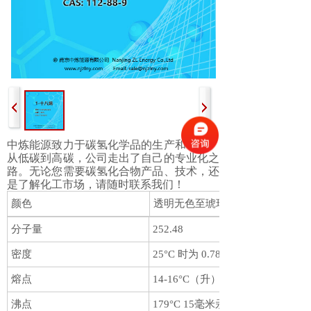
中炼能源致力于碳氢化学品的生产和销售。
从低碳到高碳，公司走出了自己的专业化之
路。无论您需要碳氢化合物产品、技术，还
是了解化工市场，请随时联系我们！
颜色
透明无色至琥珀色
分子量
252.48
密度
25°C 时为 0.789g/mL（升）
熔点
14-16°C（升）
沸点
179°C 15毫米汞柱（升）