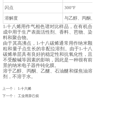
闪点
300°F
溶解度
与乙醇、丙酮、乙醚混溶。与水不
1-十八烯用作气相色谱对比样品，在有机合
成中用于生产表面活性剂、香料、芭物、染
料和聚合物。
由于其高沸点，1-十八碳烯通常用作纳米颗
粒和量子点生长的非配位溶剂。由于1-十八
碳烯单层具有良好的稳定性和抗氧化性，且
不受酸碱等因素的影响，因此是一种很有前
景的纳米电子器件钝化膜。
溶于乙醇、丙酮、乙醚、石油醚和煤焦油溶
剂，不溶于水。
上一个：
1-十六烯
下一个：
工业用异己烷