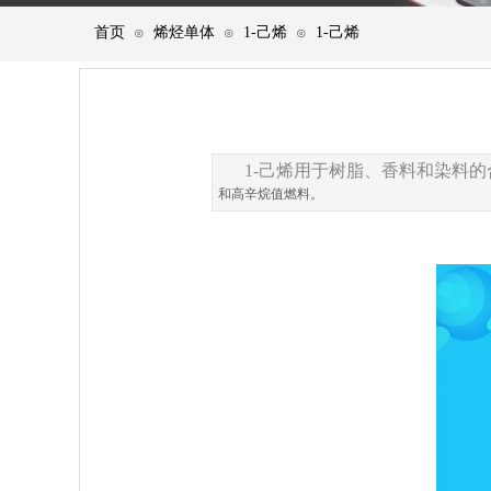
首页
烯烃单体
1-己烯
1-己烯
⊙
⊙
⊙
1-己烯
用于树脂、香料和染料的
和高辛烷值燃料。