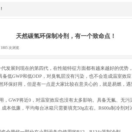
媒体聚
！
天然碳氢环保制冷剂，有一个致命点！
1805
次浏览
|
代发展到现在的第四代，在性能特征方面都有越来越好的优势，
0等，具备低GWP和低ODP，对臭氧层没有污染，也不会造成温室
然环保好用，但是有一点是大家比较在意关心的，就是易燃，遇
用，GWP将近0，对温室效应也没有太多影响。具备无氟、无污
低，成本低廉，平均每台冰箱只需要填充50g左右。R600a制冷
替代一部分在小型设备中使用的R12、R134a等制冷剂。